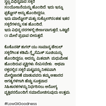
ಸ್ವಲ್ಪ ವಿಭಿನ್ನವಾದ ಸಕ್ಕರೆ 
ಸಂಯೋಜನೆಯನ್ನು ಹೊಂದಿದೆ. ಇದು ಇನ್ನೂ 
ಫ್ರಕ್ಟೋಸ್ ಅನ್ನು ಹೊಂದಿದ್ದರೂ, 
ಇದು ಮಾಲ್ಟೋಸ್ ಮತ್ತು ಸುಕ್ರೋಸ್‌ನಂತಹ ಇತರ 
ಸಕ್ಕರೆಗಳನ್ನು ಸಹ ಹೊಂದಿದೆ, 
ಇದು ವಿಭಿನ್ನ ದರಗಳಲ್ಲಿ ಜೀರ್ಣವಾಗುತ್ತದೆ, ಒಟ್ಟಾರೆ 
GI ಮೇಲೆ ಪ್ರಭಾವ ಬೀರುತ್ತದೆ.
ಕೊಕೊನಟ್ ಶುಗರ್ ಯು ಸಾಮಾನ್ಯ ಟೇಬಲ್ 
ಸಕ್ಕರೆಗಿಂತ ಕಡಿಮೆ ಗ್ಲೈಸೆಮಿಕ್ ಸೂಚಿಯನ್ನು 
ಹೊಂದಿದ್ದರೂ, ಅದನ್ನು  ಮಿತವಾಗಿ  ಮಧುಮೇಹ 
ಹೊಂದಿರುವ ವ್ಯಕ್ತಿಗಳು ಸೇವಿಸಬೇಕು . ಅಥವಾ 
ರಕ್ತದಲ್ಲಿನ ಸಕ್ಕರೆ ಮಟ್ಟವನ್ನು ನಿಕಟವಾಗಿ 
ಮೇಲ್ವಿಚಾರಣೆ ಮಾಡುವವರು ತಮ್ಮ ಆಹಾರದ 
ಅಗತ್ಯಗಳಿಗಾಗಿ ಹೆಚ್ಚು ಸೂಕ್ತವಾದ 
ಸಿಹಿಕಾರಕಗಳನ್ನು ನಿರ್ಧರಿಸಲು ಆರೋಗ್ಯ 
ವೃತ್ತಿಪರರೊಂದಿಗೆ ಸಮಾಲೋಚಿಸುವುದು ಉತ್ತಮ.
#LowGIGoodness