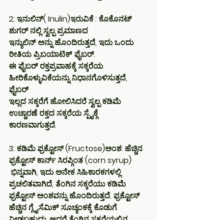
2: ಇನುಲಿನ್( Inulin)ಇರುವಿಕೆ : ಕೊಕೊನಟ್ 
ಶುಗರ್ ನಲ್ಲಿ ಸ್ವಲ್ಪ ಪ್ರಮಾಣದ 
ಇನ್ಯುಲಿನ್ ಅನ್ನು ಹೊಂದಿರುತ್ತದೆ, ಇದು ಒಂದು 
ರೀತಿಯ ಪ್ರಿಬಯಾಟಿಕ್ ಫೈಬರ್. 
ಈ ಫೈಬರ್ ರಕ್ತಪ್ರವಾಹಕ್ಕೆ ಸಕ್ಕರೆಯ 
ಹೀರಿಕೊಳ್ಳುವಿಕೆಯನ್ನು ನಿಧಾನಗೊಳಿಸುತ್ತದೆ, 
ಫೈಬರ್ 
ಇಲ್ಲದ ಸಕ್ಕರೆಗೆ ಹೋಲಿಸಿದರೆ ಸ್ವಲ್ಪ ಕಡಿಮೆ 
ಉಚ್ಚಾರಣೆ ರಕ್ತದ ಸಕ್ಕರೆಯ ಸ್ಪೈಕ್ಗೆ 
ಕಾರಣವಾಗುತ್ತದೆ.
3: ಕಡಿಮೆ ಫ್ರಕ್ಟೋಸ್ (Fructose)ಅಂಶ: ಹೆಚ್ಚಿನ 
ಫ್ರಕ್ಟೋಸ್ ಕಾರ್ನ್ ಸಿರಪ್ಗಿಂತ (corn syrup)
 ಭಿನ್ನವಾಗಿ, ಇದು ಅನೇಕ ಸಿಹಿಕಾರಕಗಳಲ್ಲಿ 
ಪ್ರಚಲಿತವಾಗಿದೆ, ತೆಂಗಿನ ಸಕ್ಕರೆಯು ಕಡಿಮೆ 
ಫ್ರಕ್ಟೋಸ್ ಅಂಶವನ್ನು ಹೊಂದಿರುತ್ತದೆ. ಫ್ರಕ್ಟೋಸ್ 
ಹೆಚ್ಚಿನ ಗ್ಲೈಸೆಮಿಕ್ ಸೂಚ್ಯಂಕಕ್ಕೆ ಕೊಡುಗೆ 
ನೀಡಬಹುದು, ಆದರೆ ತೆಂಗಿನ ಸಕ್ಕರೆಯಲ್ಲಿನ 