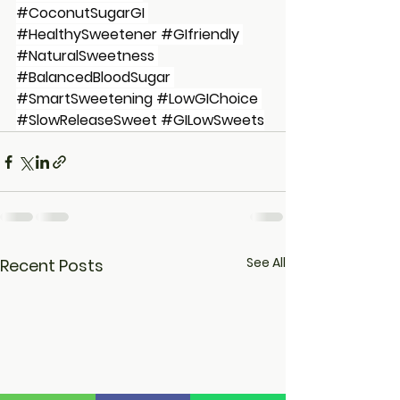
#CoconutSugarGI
#HealthySweetener
#GIfriendly
#NaturalSweetness
#BalancedBloodSugar
#SmartSweetening
#LowGIChoice
#SlowReleaseSweet
#GILowSweets
See All
Recent Posts