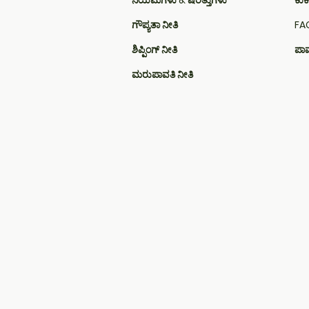
ನಿಯಮಗಳು & ಷರತ್ತುಗಳು
ಕುಕೀ
ಗೌಪ್ಯತಾ ನೀತಿ
FAQ
ಶಿಪ್ಪಿಂಗ್ ನೀತಿ
ಪಾವ
ಮರುಪಾವತಿ ನೀತಿ