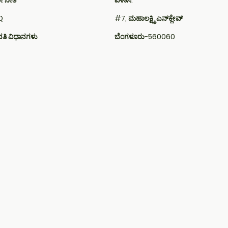
 ನೀತಿ​
ವಿಳಾಸ:
​
#7, ಮಹಾಲಕ್ಷ್ಮಿ ಎನ್‌ಕ್ಲೇವ್
ತಿ ವಿಧಾನಗಳು
ಬೆಂಗಳೂರು-560060